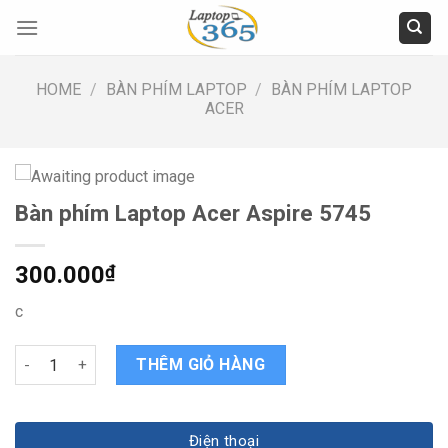
Skip
to
content
HOME
/
BÀN PHÍM LAPTOP
/
BÀN PHÍM LAPTOP
ACER
Bàn phím Laptop Acer Aspire 5745
300.000
₫
c
Bàn phím Laptop Acer Aspire 5745 quantity
THÊM GIỎ HÀNG
Điện thoại