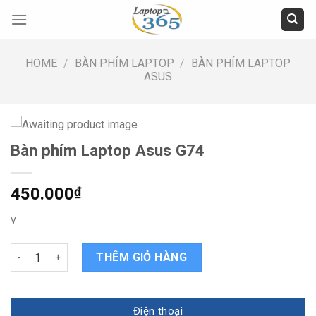
Skip
to
content
HOME
/
BÀN PHÍM LAPTOP
/
BÀN PHÍM LAPTOP
ASUS
Bàn phím Laptop Asus G74
450.000
₫
v
Bàn phím Laptop Asus G74 quantity
THÊM GIỎ HÀNG
Điện thoại