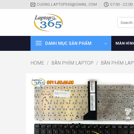
Skip
CUONG.LAPTOP365@GMAIL.COM
07:00 - 22:00
to
content
Search
for:
DANH MỤC SẢN PHẨM
MÀN HÌN
HOME
/
BÀN PHÍM LAPTOP
/
BÀN PHÍM LA