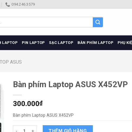
094.246.3579
H LAPTOP
PIN LAPTOP
SẠC LAPTOP
BÀN PHÍM LAPTOP
PHỤ KI
PTOP ASUS
Bàn phím Laptop ASUS X452VP
300.000
₫
Bàn phím Laptop ASUS X452VP
Bàn phím Laptop ASUS X452VP quantity
THÊM GIỎ HÀNG