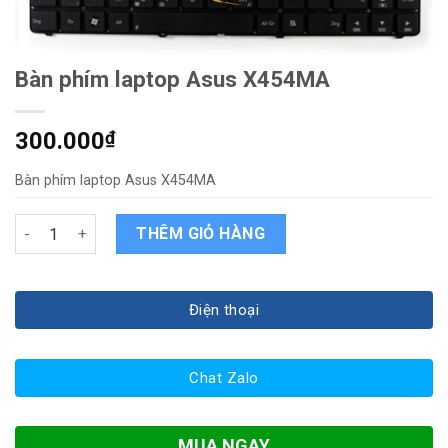
Bàn phím laptop Asus X454MA
300.000
₫
Bàn phím laptop Asus X454MA
Bàn phím laptop Asus X454MA quantity
THÊM GIỎ HÀNG
Điện thoại
Chat Zalo
MUA NGAY