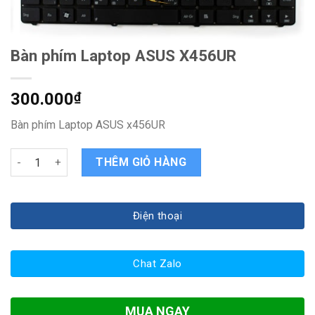
Bàn phím Laptop ASUS X456UR
300.000
₫
Bàn phím Laptop ASUS x456UR
Bàn phím Laptop ASUS X456UR quantity
THÊM GIỎ HÀNG
Điện thoại
Chat Zalo
MUA NGAY