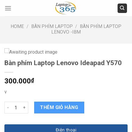
Skip
to
content
HOME
/
BÀN PHÍM LAPTOP
/
BÀN PHÍM LAPTOP
LENOVO -IBM
Bàn phím Laptop Lenovo Ideapad Y570
300.000
₫
v
Bàn phím Laptop Lenovo Ideapad Y570 quantity
THÊM GIỎ HÀNG
Điện thoại