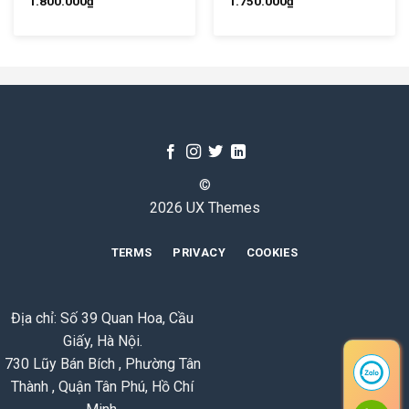
1.800.000
₫
1.750.000
₫
©
2026 UX Themes
TERMS
PRIVACY
COOKIES
Địa chỉ: Số 39 Quan Hoa, Cầu
Giấy, Hà Nội.
730 Lũy Bán Bích , Phường Tân
Thành , Quận Tân Phú, Hồ Chí