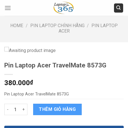
Skip
to
content
HOME
/
PIN LAPTOP CHÍNH HÃNG
/
PIN LAPTOP
ACER
Pin Laptop Acer TravelMate 8573G
380.000
₫
Pin Laptop Acer TravelMate 8573G
Pin Laptop Acer TravelMate 8573G quantity
THÊM GIỎ HÀNG