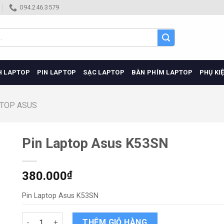
094.246.3579
H LAPTOP
PIN LAPTOP
SẠC LAPTOP
BÀN PHÍM LAPTOP
PHỤ KI
PTOP ASUS
Pin Laptop Asus K53SN
380.000
₫
Pin Laptop Asus K53SN
Pin Laptop Asus K53SN quantity
THÊM GIỎ HÀNG