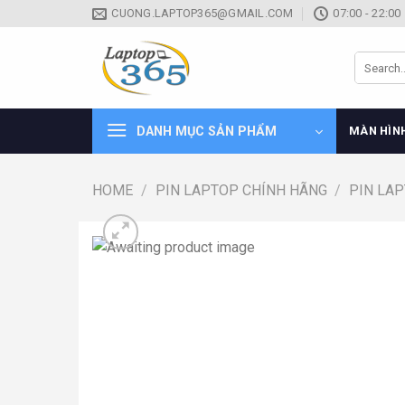
Skip
CUONG.LAPTOP365@GMAIL.COM
07:00 - 22:00
to
content
Search
for:
DANH MỤC SẢN PHẨM
MÀN HÌN
HOME
/
PIN LAPTOP CHÍNH HÃNG
/
PIN LA