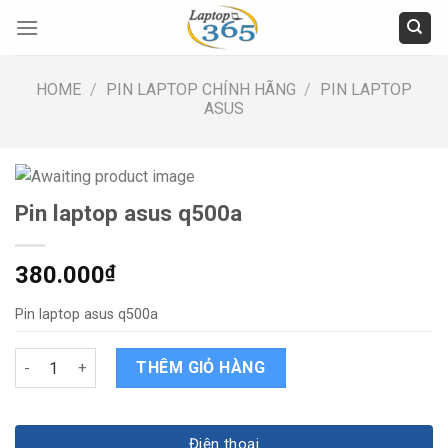
Skip
to
content
HOME
/
PIN LAPTOP CHÍNH HÃNG
/
PIN LAPTOP
ASUS
Pin laptop asus q500a
380.000
₫
Pin laptop asus q500a
Pin laptop asus q500a quantity
THÊM GIỎ HÀNG
Điện thoại