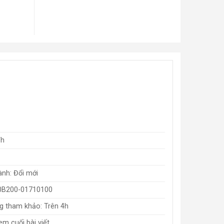
Wh
ành: Đổi mới
0B200-01710100
ng tham khảo: Trên 4h
m cuối bài viết