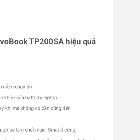
VivoBook TP200SA hiệu quả
ần mềm chạy ẩn
ộ khỏe của batterry laptop.
gay khi mà không có cần dùng đến
 ngờ sẽ làm chết main, Smat ổ cứng.