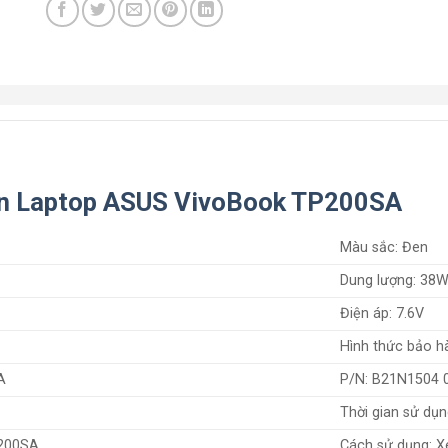
n Laptop ASUS VivoBook TP200SA
Màu sắc: Đen
Dung lượng: 38
Điện áp: 7.6V
Hình thức bảo h
A
P/N: B21N1504 
Thời gian sử dụ
P200SA
Cách sử dụng: Xe