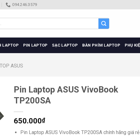
094.246.3579
H LAPTOP
PIN LAPTOP
SẠC LAPTOP
BÀN PHÍM LAPTOP
PHỤ KI
PTOP ASUS
Pin Laptop ASUS VivoBook
TP200SA
650.000
₫
Pin Laptop ASUS VivoBook TP200SA chính hãng giá rẻ