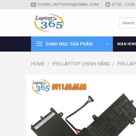
Skip
CUONG.LAPTOP365@GMAIL.COM
07:00 - 22:00
to
content
Search
for:
DANH MỤC SẢN PHẨM
MÀN HÌN
HOME
/
PIN LAPTOP CHÍNH HÃNG
/
PIN LA