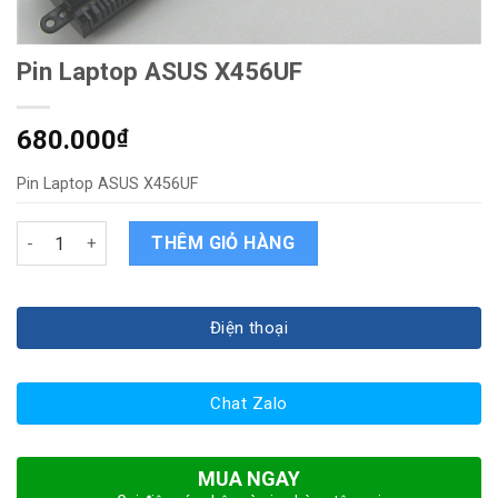
Pin Laptop ASUS X456UF
680.000
₫
Pin Laptop ASUS X456UF
Pin Laptop ASUS X456UF quantity
THÊM GIỎ HÀNG
Điện thoại
Chat Zalo
MUA NGAY