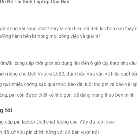
 Ưu Để Tái Sinh Laptop Của Bạn
oạt động vài chục phút? Đây là dấu hiệu đã đến lúc bạn cần thay 
 đồng hành bền bỉ trong mọi công việc và giải trí.
0mAh, cung cấp thời gian sử dụng lên đến 6 giờ tùy theo nhu cầu,
nh riêng cho Dell Vostro 2520, đảm bảo vừa vặn và hiệu suất tối
 quá nhiệt, chống sạc quá mức, kéo dài tuổi thọ pin và bảo vệ la
năng, pin còn được thiết kế nhỏ gọn, dễ dàng mang theo bên mình.
g tôi
ung cấp pin laptop Dell chất lượng cao, đầy đủ tem mác.
ạn đã sở hữu pin chính hãng với độ bền vượt trội.