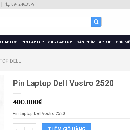
094.246.3579
H LAPTOP
PIN LAPTOP
SẠC LAPTOP
BÀN PHÍM LAPTOP
PHỤ KI
PTOP DELL
Pin Laptop Dell Vostro 2520
400.000
₫
Pin Laptop Dell Vostro 2520
Pin Laptop Dell Vostro 2520 quantity
THÊM GIỎ HÀNG