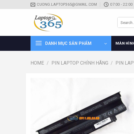
Skip
CUONG.LAPTOP365@GMAIL.COM
07:00 - 22:00
to
content
Search
for:
DANH MỤC SẢN PHẨM
MÀN HÌN
HOME
/
PIN LAPTOP CHÍNH HÃNG
/
PIN LA