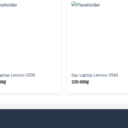
aptop Lenovo U330
Sạc Laptop Lenovo V560
00
₫
220.000
₫