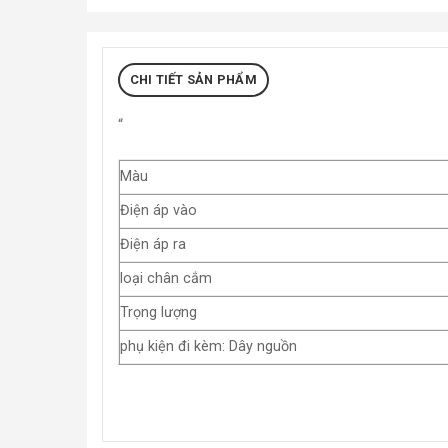
CHI TIẾT SẢN PHẨM
“
Màu
Điện áp vào
Điện áp ra
loại chân cắm
Trọng lượng
phụ kiện đi kèm: Dây nguồn