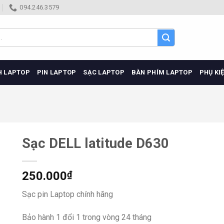
094.246.3579
H LAPTOP
PIN LAPTOP
SẠC LAPTOP
BÀN PHÍM LAPTOP
PHỤ KI
Sạc DELL latitude D630
250.000
₫
Sạc pin Laptop chính hãng
Bảo hành 1 đổi 1 trong vòng 24 tháng