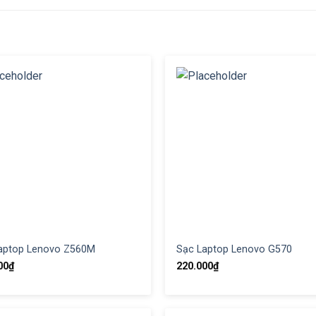
aptop Lenovo Z560M
Sạc Laptop Lenovo G570
00
₫
220.000
₫