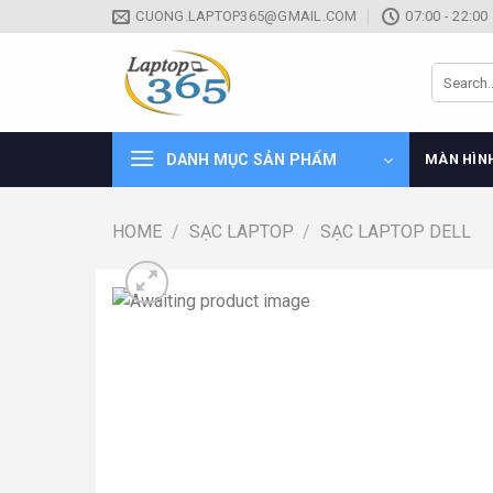
Skip
CUONG.LAPTOP365@GMAIL.COM
07:00 - 22:00
to
content
Search
for:
DANH MỤC SẢN PHẨM
MÀN HÌN
HOME
/
SẠC LAPTOP
/
SẠC LAPTOP DELL