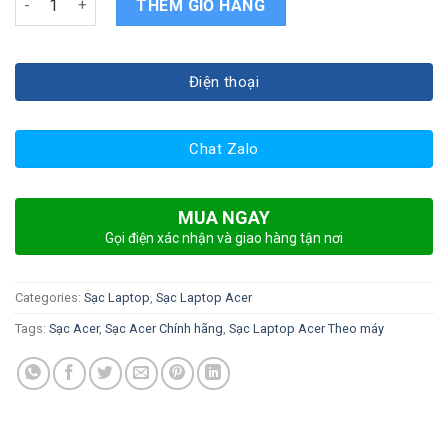
THÊM GIỎ HÀNG
Điện thoại
Chat Zalo
MUA NGAY
Gọi điện xác nhận và giao hàng tận nơi
Categories:
Sạc Laptop
,
Sạc Laptop Acer
Tags:
Sạc Acer
,
Sạc Acer Chính hãng
,
Sạc Laptop Acer Theo máy