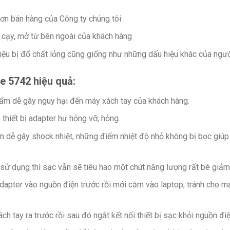
ơn bán hàng của Công ty chúng tôi
u cạy, mở từ bên ngoài của khách hàng
hiệu bị đổ chất lỏng cũng giống như những dấu hiệu khác của ngư
e 5742 hiệu quả:
 ẩm dễ gây nguy hại đến máy xách tay của khách hàng.
 thiết bị adapter hư hỏng vỡ, hỏng.
n dễ gây shock nhiệt, những điểm nhiệt độ nhỏ không bị bọc giúp t
sử dụng thì sạc vẫn sẽ tiêu hao một chút năng lượng rất bé giảm t
adapter vào nguồn điện trước rồi mới cắm vào laptop, tránh cho 
ách tay ra trước rồi sau đó ngắt kết nối thiết bị sạc khỏi nguồn điệ