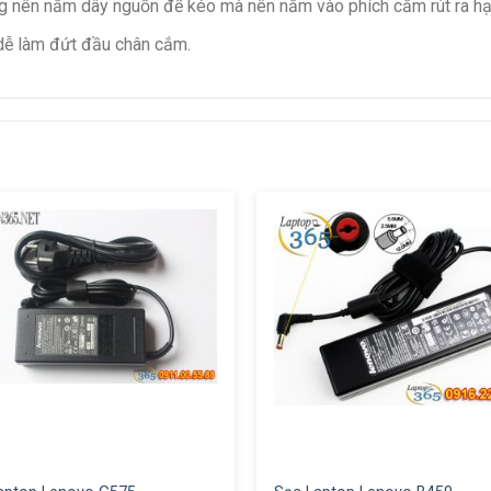
hông nên nắm dây nguồn để kéo mà nên nắm vào phích cắm rút ra h
dễ làm đứt đầu chân cắm.