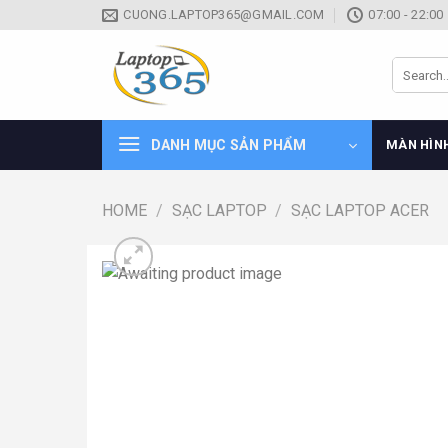
Skip
CUONG.LAPTOP365@GMAIL.COM
07:00 - 22:00
to
content
Search
for:
DANH MỤC SẢN PHẨM
MÀN HÌN
HOME
/
SẠC LAPTOP
/
SẠC LAPTOP ACER