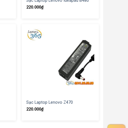
Sạc Laptop Lenovo Ideapad B480
220.000
₫
Sạc Laptop Lenovo Z470
220.000
₫