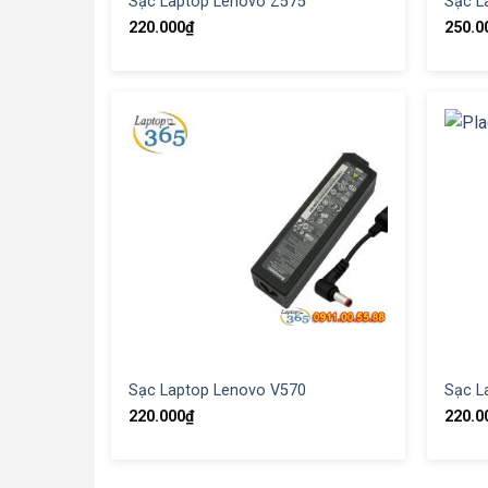
Sạc Laptop Lenovo Z575
Sạc L
220.000
₫
250.0
Sạc Laptop Lenovo V570
Sạc L
220.000
₫
220.0