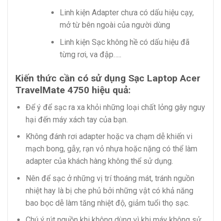
Linh kiện Adapter chưa có dấu hiệu cạy,
mở từ bên ngoài của người dùng
Linh kiện Sạc không hề có dấu hiệu đã
từng rơi, va đập…..
Kiến thức cần có sử dụng Sạc Laptop Acer
TravelMate 4750 hiệu quả:
Để ý để sạc ra xa khỏi những loại chất lỏng gây nguy
hại đến máy xách tay của bạn.
Không đánh rơi adapter hoặc va chạm dễ khiến vi
mạch bong, gẫy, rạn vỏ nhựa hoặc nặng có thể làm
adapter của khách hàng không thể sử dụng.
Nên để sạc ở những vị trí thoáng mát, tránh nguồn
nhiệt hay là bị che phủ bởi những vật có khả năng
bao bọc dễ làm tăng nhiệt độ, giảm tuổi thọ sạc.
Chú ý rút nguồn khi không dùng vì khi máy không sử