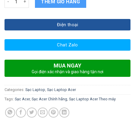
THÊM GIỎ HÀNG
Điện thoại
Chat Zalo
MUA NGAY
Gọi điện xác nhận và giao hàng tận nơi
Categories:
Sạc Laptop
,
Sạc Laptop Acer
Tags:
Sạc Acer
,
Sạc Acer Chính hãng
,
Sạc Laptop Acer Theo máy