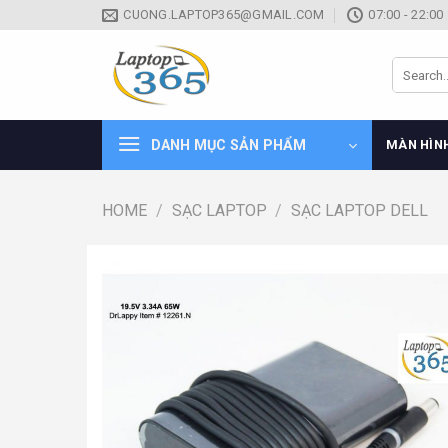
Skip
CUONG.LAPTOP365@GMAIL.COM
07:00 - 22:00
to
content
Search
for:
DANH MỤC SẢN PHẨM
MÀN HÌN
HOME
/
SẠC LAPTOP
/
SẠC LAPTOP DELL