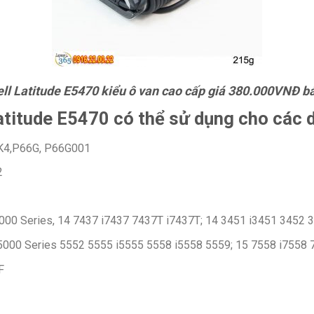
ll Latitude E5470 kiểu ô van cao cấp giá 380.000VNĐ 
atitude E5470 có thể sử dụng cho các 
K4,P66G, P66G001
2
 7000 Series, 14 7437 i7437 7437T i7437T; 14 3451 i3451 3452 
-5000 Series 5552 5555 i5555 5558 i5558 5559; 15 7558 i7558 
F