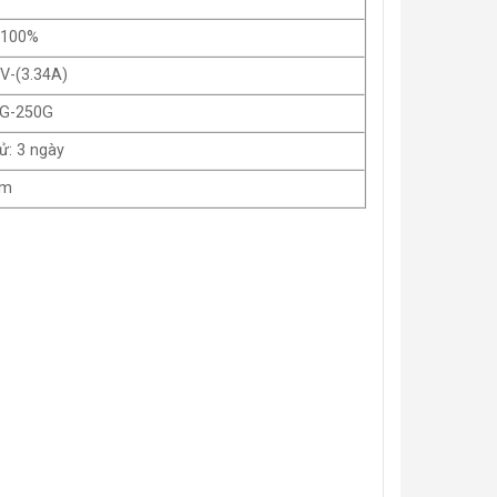
i 100%
5V-(3.34A)
0G-250G
ử: 3 ngày
ăm