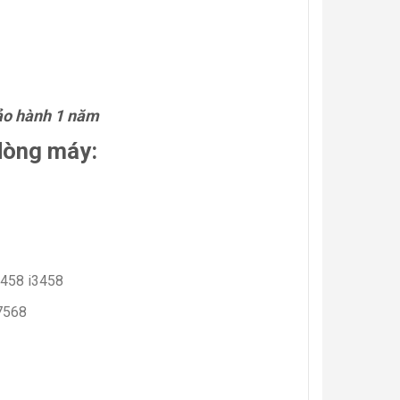
bảo hành 1 năm
dòng máy:
3458 i3458
7568