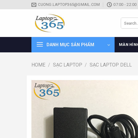
Skip
CUONG.LAPTOP365@GMAIL.COM
07:00 - 22:00
to
content
Search
for:
DANH MỤC SẢN PHẨM
MÀN HÌN
HOME
/
SẠC LAPTOP
/
SẠC LAPTOP DELL