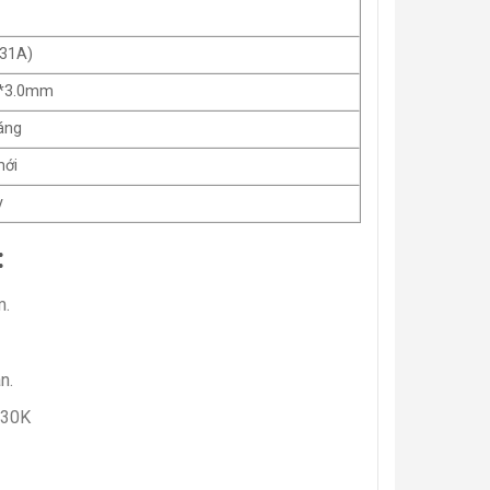
.31A)
5*3.0mm
háng
mới
y
:
m.
n.
 30K