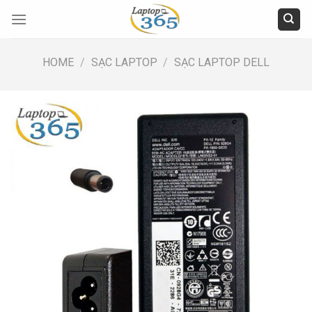
Skip
to
content
HOME
/
SẠC LAPTOP
/
SẠC LAPTOP DELL