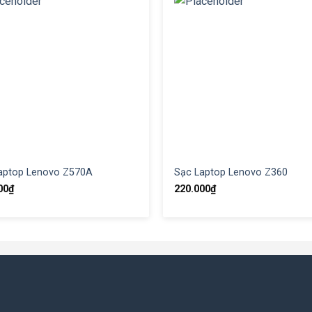
aptop Lenovo Z570A
Sạc Laptop Lenovo Z360
00
₫
220.000
₫