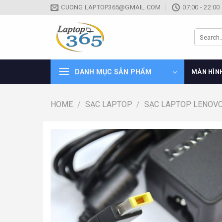
Skip
CUONG.LAPTOP365@GMAIL.COM
07:00 - 22:00
to
content
Search
for:
DANH MỤC SẢN PHẨM
MÀN HÌN
HOME
/
SẠC LAPTOP
/
SẠC LAPTOP LENOV