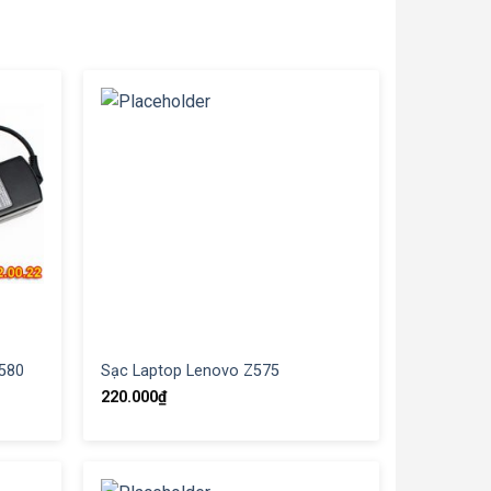
580
Sạc Laptop Lenovo Z575
220.000
₫