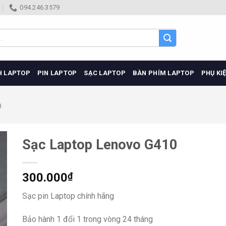
094.246.3579
H LAPTOP
PIN LAPTOP
SẠC LAPTOP
BÀN PHÍM LAPTOP
PHỤ KI
O
Sạc Laptop Lenovo G410
300.000
₫
Sạc pin Laptop chính hãng
Bảo hành 1 đổi 1 trong vòng 24 tháng