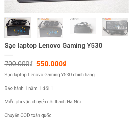
Sạc laptop Lenovo Gaming Y530
Original
Current
700.000
₫
550.000
₫
price
price
Sạc laptop Lenovo Gaming Y530 chính hãng
was:
is:
700.000₫.
550.000₫.
Bảo hành 1 năm 1 đổi 1
Miễn phí vận chuyển nội thành Hà Nội
Chuyển COD toàn quốc