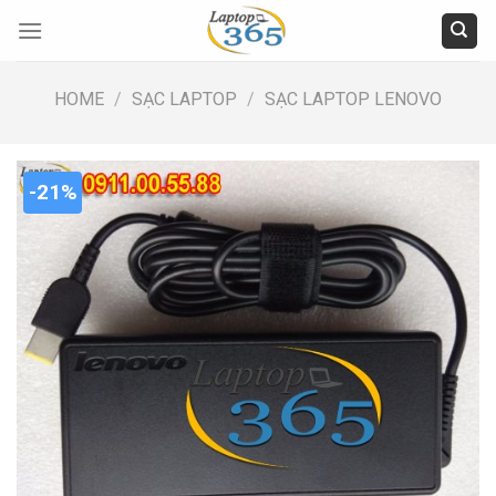
Skip
to
content
HOME
/
SẠC LAPTOP
/
SẠC LAPTOP LENOVO
-21%