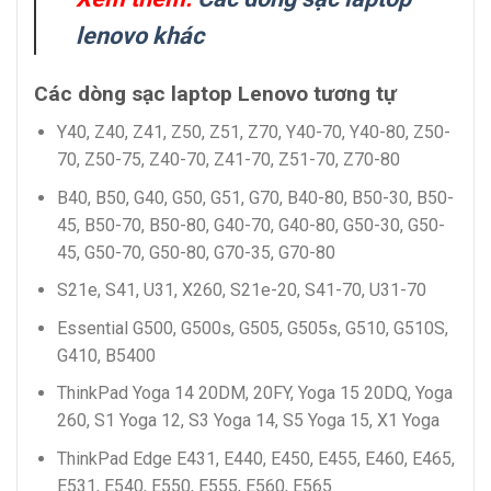
lenovo khác
Các dòng sạc laptop Lenovo tương tự
Y40, Z40, Z41, Z50, Z51, Z70, Y40-70, Y40-80, Z50-
70, Z50-75, Z40-70, Z41-70, Z51-70, Z70-80
B40, B50, G40, G50, G51, G70, B40-80, B50-30, B50-
45, B50-70, B50-80, G40-70, G40-80, G50-30, G50-
45, G50-70, G50-80, G70-35, G70-80
S21e, S41, U31, X260, S21e-20, S41-70, U31-70
Essential G500, G500s, G505, G505s, G510, G510S,
G410, B5400
ThinkPad Yoga 14 20DM, 20FY, Yoga 15 20DQ, Yoga
260, S1 Yoga 12, S3 Yoga 14, S5 Yoga 15, X1 Yoga
ThinkPad Edge E431, E440, E450, E455, E460, E465,
E531, E540, E550, E555, E560, E565