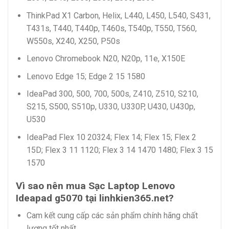
ThinkPad X1 Carbon, Helix, L440, L450, L540, S431,
T431s, T440, T440p, T460s, T540p, T550, T560,
W550s, X240, X250, P50s
Lenovo Chromebook N20, N20p, 11e, X150E
Lenovo Edge 15; Edge 2 15 1580
IdeaPad 300, 500, 700, 500s, Z410, Z510, S210,
S215, S500, S510p, U330, U330P, U430, U430p,
U530
IdeaPad Flex 10 20324; Flex 14; Flex 15; Flex 2
15D; Flex 3 11 1120; Flex 3 14 1470 1480; Flex 3 15
1570
Vì sao nên mua Sạc Laptop Lenovo
Ideapad g5070 tại linhkien365.net?
Cam kết cung cấp các sản phẩm chính hãng chất
lượng tốt nhất