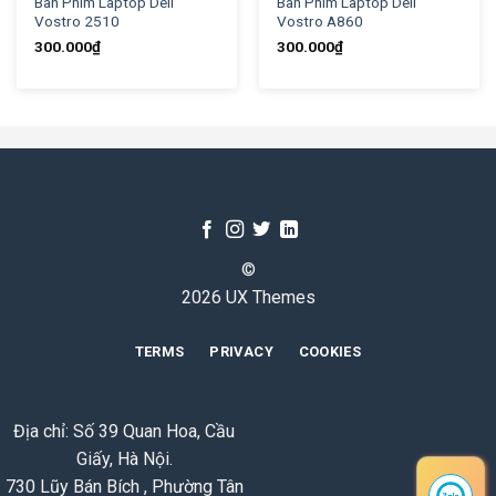
Bàn Phím Laptop Dell
Bàn Phím Laptop Dell
Vostro 2510
Vostro A860
300.000
₫
300.000
₫
©
2026 UX Themes
TERMS
PRIVACY
COOKIES
Địa chỉ: Số 39 Quan Hoa, Cầu
Giấy, Hà Nội.
730 Lũy Bán Bích , Phường Tân