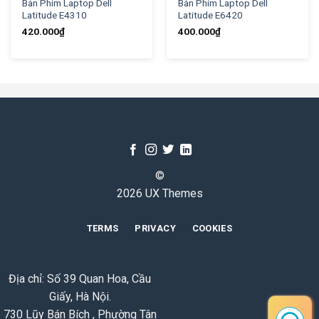
Bàn Phím Laptop Dell
Bàn Phím Laptop Dell
Latitude E4310
Latitude E6420
420.000
₫
400.000
₫
©
2026 UX Themes
TERMS
PRIVACY
COOKIES
Địa chỉ: Số 39 Quan Hoa, Cầu
Giấy, Hà Nội.
730 Lũy Bán Bích , Phường Tân