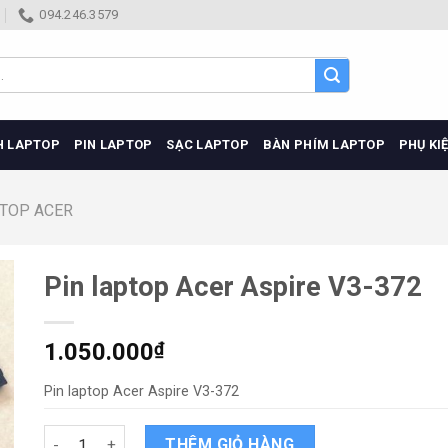
094.246.3579
H LAPTOP
PIN LAPTOP
SẠC LAPTOP
BÀN PHÍM LAPTOP
PHỤ KI
PTOP ACER
Pin laptop Acer Aspire V3-372
1.050.000
₫
Pin laptop Acer Aspire V3-372
Pin laptop Acer Aspire V3-372 quantity
THÊM GIỎ HÀNG