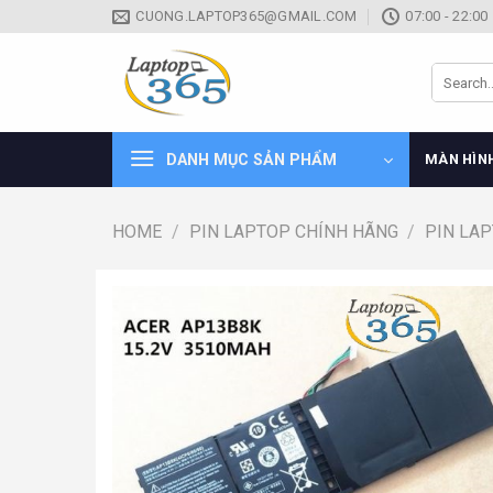
Skip
CUONG.LAPTOP365@GMAIL.COM
07:00 - 22:00
to
content
Search
for:
DANH MỤC SẢN PHẨM
MÀN HÌN
HOME
/
PIN LAPTOP CHÍNH HÃNG
/
PIN LA