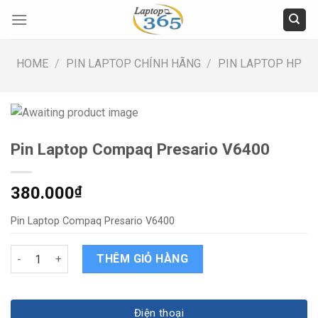
Skip
to
content
HOME
/
PIN LAPTOP CHÍNH HÃNG
/
PIN LAPTOP HP
Pin Laptop Compaq Presario V6400
380.000
₫
Pin Laptop Compaq Presario V6400
Pin Laptop Compaq Presario V6400 quantity
THÊM GIỎ HÀNG
Điện thoại