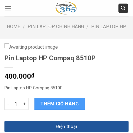
Skip
to
content
HOME
/
PIN LAPTOP CHÍNH HÃNG
/
PIN LAPTOP HP
Pin Laptop HP Compaq 8510P
400.000
₫
Pin Laptop HP Compaq 8510P
Pin Laptop HP Compaq 8510P quantity
THÊM GIỎ HÀNG
Điện thoại