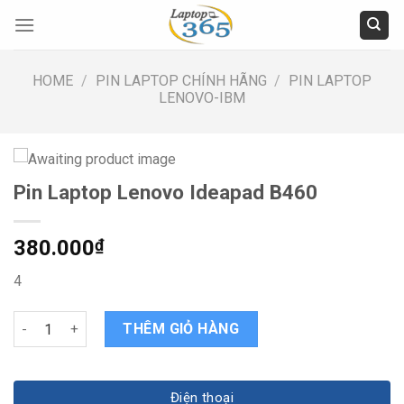
Skip
to
content
HOME
/
PIN LAPTOP CHÍNH HÃNG
/
PIN LAPTOP
LENOVO-IBM
Pin Laptop Lenovo Ideapad B460
380.000
₫
4
Pin Laptop Lenovo Ideapad B460 quantity
THÊM GIỎ HÀNG
Điện thoại