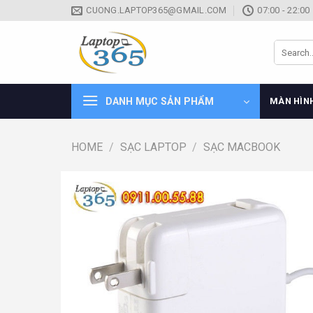
Skip
CUONG.LAPTOP365@GMAIL.COM
07:00 - 22:00
to
content
Search
for:
DANH MỤC SẢN PHẨM
MÀN HÌN
HOME
/
SẠC LAPTOP
/
SẠC MACBOOK