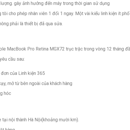
lượng. gây ảnh hưởng đến máy trong thời gian sử dụng
 tôi cho phép nhân viên 1 đổi 1 ngay. Một vài kiểu linh kiện ít phổ 
ông phải là thiết bị đã qua sửa.
pple MacBook Pro Retina MGX72 trục trặc trong vòng 12 tháng đ
yêu cầu sau:
 đơn của Linh kiện 365
 cạy, mở từ bên ngoài của khách hàng
ng hóc
 tại nội thành Hà Nội(khoảng mười km).
ặt hàng.