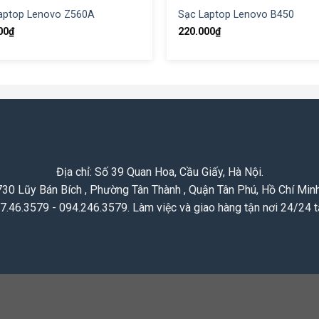
aptop Lenovo Z560A
Sạc Laptop Lenovo B450
00
₫
220.000
₫
Địa chỉ: Số 39 Quan Hoa, Cầu Giấy, Hà Nội.
730 Lũy Bán Bích , Phường Tân Thành , Quận Tân Phú, Hồ Chí Minh
.46.3579 - 094.246.3579. Làm việc và giao hàng tận nơi 24/24 tấ