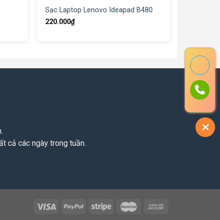
Sạc Laptop Lenovo Ideapad B480
220.000
₫
.
t cả các ngày trong tuần.