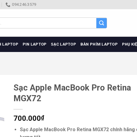
094.246.3579
H LAPTOP
PIN LAPTOP
SẠC LAPTOP
BÀN PHÍM LAPTOP
PHỤ KI
Sạc Apple MacBook Pro Retina
MGX72
700.000
₫
Sạc Apple MacBook Pro Retina MGX72 chính hãng 