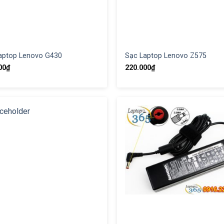
aptop Lenovo G430
Sạc Laptop Lenovo Z575
00
₫
220.000
₫