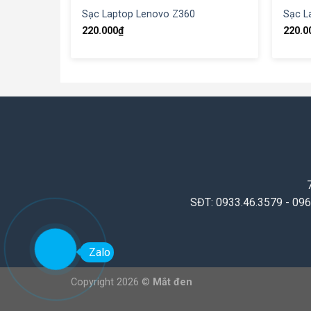
Sạc Laptop Lenovo Z360
Sạc L
220.000
₫
220.0
SĐT: 0933.46.3579 - 0967
Zalo
Copyright 2026 ©
Mắt đen