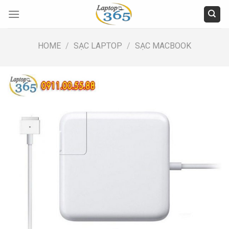
Skip
to
content
HOME
/
SẠC LAPTOP
/
SẠC MACBOOK