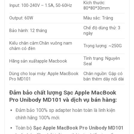
Kích thước:
Input: 100-240V – 1.5A, 50-60Hz
80*80*30mm
Output: 60W
Màu sắc: Trắng
Chế độ dùng thử: 3
Bảo hành: 12 tháng
ngày
Kiểu chân cắm:Chân vuông nam
Trọng lượng: ~250G
châm có đèn
Tình trạng: Nguyên
Hãng sản xuấtapple Macbook
Seal
Dùng cho loại máy: Apple MacBook
Chân nguồn: Gập có
Pro MD101
bán thêm dây nối dài
Đảm bảo chất lượng Sạc Apple MacBook
Pro Unibody MD101 và dịch vụ bán hàng:
Đảm bảo 100% sp adapter hoàn toàn là linh kiện
chính hãng 100% mới.
Toàn bộ
Sạc Apple MacBook Pro Unibody MD101