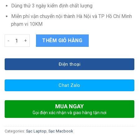
Dùng thử 3 ngày kiểm định chất lượng
Miễn phí vận chuyển nội thành Hà Nội và TP Hồ Chí Minh
phạm vi 10KM
Sạc Apple MacBook Pro Unibody MD103 quantity
THÊM GIỎ HÀNG
Điện thoại
Chat Zalo
MUA NGAY
Gọi điện xác nhận và giao hàng tận nơi
Categories:
Sạc Laptop
,
Sạc Macbook