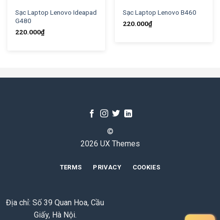
Sạc Laptop Lenovo Ideapad
Sạc Laptop Lenovo B460
G480
220.000
₫
220.000
₫
©
2026 UX Themes
TERMS
PRIVACY
COOKIES
Địa chỉ: Số 39 Quan Hoa, Cầu
Giấy, Hà Nội.