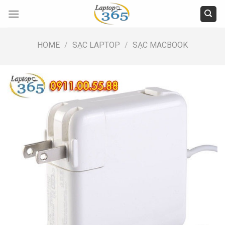
Skip
to
content
HOME
/
SẠC LAPTOP
/
SẠC MACBOOK