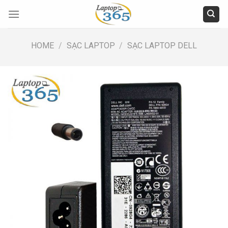
Skip
to
content
HOME
/
SẠC LAPTOP
/
SẠC LAPTOP DELL