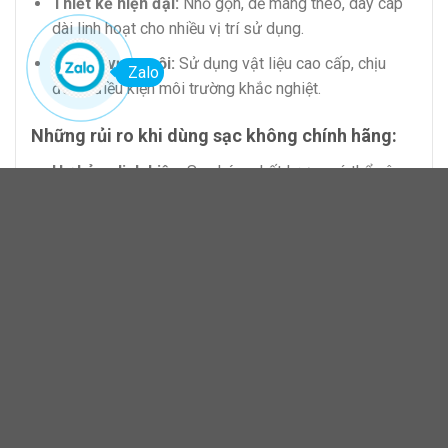
Thiết kế hiện đại:
Nhỏ gọn, dễ mang theo, dây cáp
dài linh hoạt cho nhiều vị trí sử dụng.
Độ bền vượt trội:
Sử dụng vật liệu cao cấp, chịu
Zalo
được điều kiện môi trường khắc nghiệt.
Những rủi ro khi dùng sạc không chính hãng:
Hư hỏng linh kiện:
Sạc kém chất lượng có thể gây
chập mạch hoặc hỏng pin.
Giảm tuổi thọ laptop:
Cung cấp dòng điện không ổn
định làm giảm hiệu suất máy.
Nguy cơ cháy nổ:
Thiếu chế độ bảo vệ an toàn dẫn
đến sự cố nghiêm trọng.