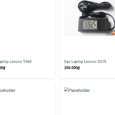
aptop Lenovo Y560
Sạc Laptop Lenovo G575
00
₫
250.000
₫