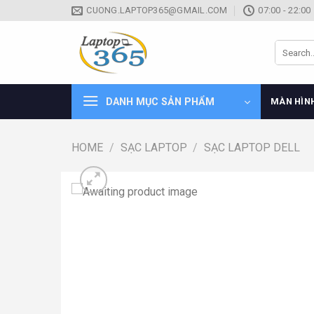
Skip
CUONG.LAPTOP365@GMAIL.COM
07:00 - 22:00
to
content
Search
for:
DANH MỤC SẢN PHẨM
MÀN HÌN
HOME
/
SẠC LAPTOP
/
SẠC LAPTOP DELL