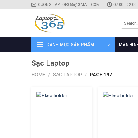
Skip
CUONG.LAPTOP365@GMAIL.COM
07:00 - 22:00
to
content
Search
for:
DANH MỤC SẢN PHẨM
MÀN HÌN
Sạc Laptop
HOME
/
SẠC LAPTOP
/
PAGE 197