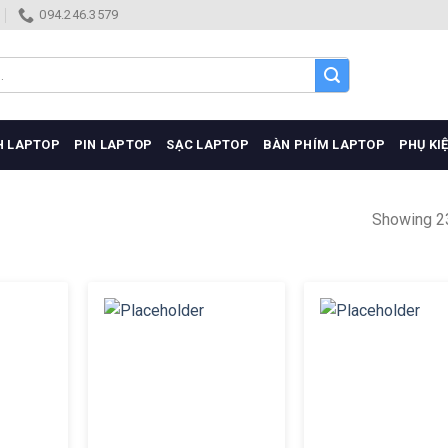
094.246.3579
H LAPTOP
PIN LAPTOP
SẠC LAPTOP
BÀN PHÍM LAPTOP
PHỤ KI
Showing 2