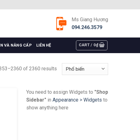
Ms Giang Hương
094.246.3579
CART /
0
₫
ỆN VÀ NÂNG CẤP
LIÊN HỆ
353–2360 of 2360 results
You need to assign Widgets to
"Shop
Sidebar"
in
Appearance > Widgets
to
show anything here