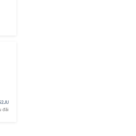
52JU
u đãi