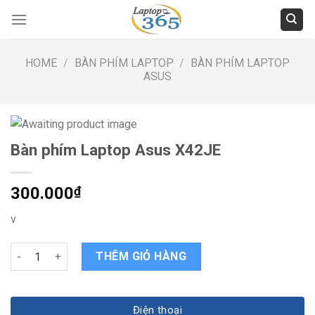
Skip
to
content
HOME
/
BÀN PHÍM LAPTOP
/
BÀN PHÍM LAPTOP
ASUS
Bàn phím Laptop Asus X42JE
300.000
₫
v
Bàn phím Laptop Asus X42JE quantity
THÊM GIỎ HÀNG
Điện thoại