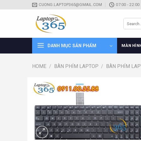
Skip
CUONG.LAPTOP365@GMAIL.COM
07:00 - 22:00
to
content
Search
for:
DANH MỤC SẢN PHẨM
MÀN HÌN
HOME
/
BÀN PHÍM LAPTOP
/
BÀN PHÍM LA