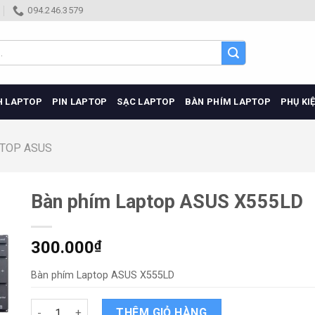
094.246.3579
H LAPTOP
PIN LAPTOP
SẠC LAPTOP
BÀN PHÍM LAPTOP
PHỤ KI
PTOP ASUS
Bàn phím Laptop ASUS X555LD
300.000
₫
Bàn phím Laptop ASUS X555LD
Bàn phím Laptop ASUS X555LD quantity
THÊM GIỎ HÀNG