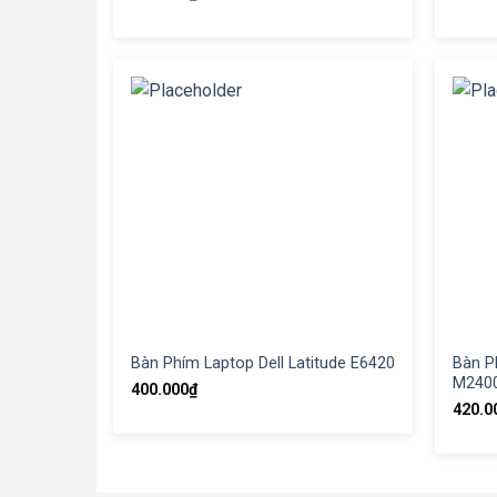
Bàn Phím Laptop Dell Latitude E6420
Bàn Ph
M240
400.000
₫
420.0