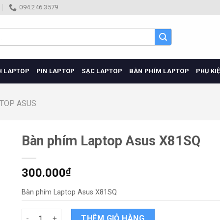
094.246.3579
H LAPTOP
PIN LAPTOP
SẠC LAPTOP
BÀN PHÍM LAPTOP
PHỤ KI
PTOP ASUS
Bàn phím Laptop Asus X81SQ
300.000
₫
Bàn phím Laptop Asus X81SQ
Bàn phím Laptop Asus X81SQ quantity
THÊM GIỎ HÀNG