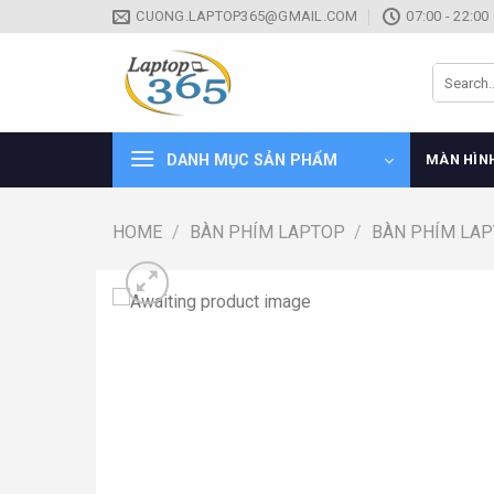
Skip
CUONG.LAPTOP365@GMAIL.COM
07:00 - 22:00
to
content
Search
for:
DANH MỤC SẢN PHẨM
MÀN HÌN
HOME
/
BÀN PHÍM LAPTOP
/
BÀN PHÍM LA