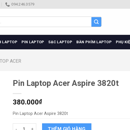
094.246.3579
H LAPTOP
PIN LAPTOP
SẠC LAPTOP
BÀN PHÍM LAPTOP
PHỤ KI
PTOP ACER
Pin Laptop Acer Aspire 3820t
380.000
₫
Pin Laptop Acer Aspire 3820t
Pin Laptop Acer Aspire 3820t quantity
THÊM GIỎ HÀNG