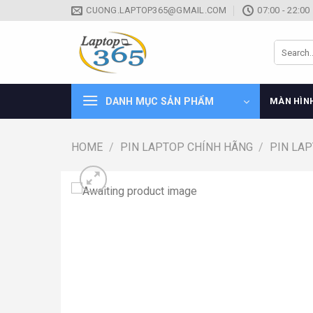
Skip
CUONG.LAPTOP365@GMAIL.COM
07:00 - 22:00
to
content
Search
for:
DANH MỤC SẢN PHẨM
MÀN HÌN
HOME
/
PIN LAPTOP CHÍNH HÃNG
/
PIN LA