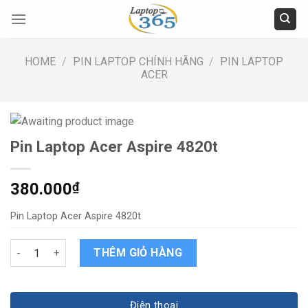
Skip
to
content
HOME
/
PIN LAPTOP CHÍNH HÃNG
/
PIN LAPTOP
ACER
Pin Laptop Acer Aspire 4820t
380.000
₫
Pin Laptop Acer Aspire 4820t
Pin Laptop Acer Aspire 4820t quantity
THÊM GIỎ HÀNG
Điện thoại