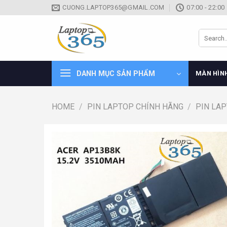
Skip
CUONG.LAPTOP365@GMAIL.COM
07:00 - 22:00
to
content
Search
for:
DANH MỤC SẢN PHẨM
MÀN HÌN
HOME
/
PIN LAPTOP CHÍNH HÃNG
/
PIN LA