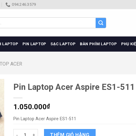
094.246.3579
H LAPTOP
PIN LAPTOP
SẠC LAPTOP
BÀN PHÍM LAPTOP
PHỤ KI
PTOP ACER
Pin Laptop Acer Aspire ES1-511
1.050.000
₫
Pin Laptop Acer Aspire ES1-511
Pin Laptop Acer Aspire ES1-511 quantity
THÊM GIỎ HÀNG