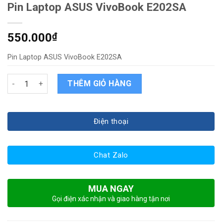
Pin Laptop ASUS VivoBook E202SA
550.000
₫
Pin Laptop ASUS VivoBook E202SA
Pin Laptop ASUS VivoBook E202SA quantity
THÊM GIỎ HÀNG
Điện thoại
Chat Zalo
MUA NGAY
Gọi điện xác nhận và giao hàng tận nơi