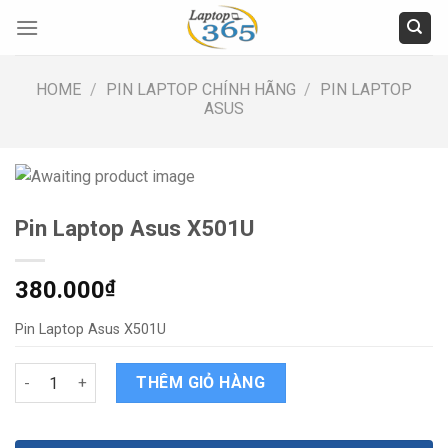
Skip
to
content
HOME
/
PIN LAPTOP CHÍNH HÃNG
/
PIN LAPTOP
ASUS
Pin Laptop Asus X501U
380.000
₫
Pin Laptop Asus X501U
Pin Laptop Asus X501U quantity
THÊM GIỎ HÀNG