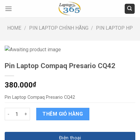
Skip
to
content
HOME
/
PIN LAPTOP CHÍNH HÃNG
/
PIN LAPTOP HP
Pin Laptop Compaq Presario CQ42
380.000
₫
Pin Laptop Compaq Presario CQ42
Pin Laptop Compaq Presario CQ42 quantity
THÊM GIỎ HÀNG
Điện thoại