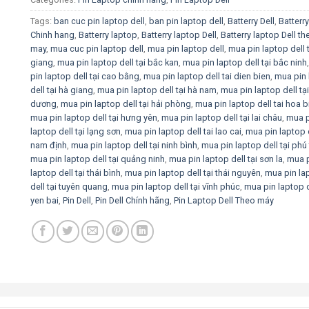
Tags:
ban cuc pin laptop dell
,
ban pin laptop dell
,
Batterry Dell
,
Batterry
Chinh hang
,
Batterry laptop
,
Batterry laptop Dell
,
Batterry laptop Dell th
may
,
mua cuc pin laptop dell
,
mua pin laptop dell
,
mua pin laptop dell 
giang
,
mua pin laptop dell tại bắc kan
,
mua pin laptop dell tại bắc ninh
pin laptop dell tại cao bằng
,
mua pin laptop dell tai dien bien
,
mua pin 
dell tại hà giang
,
mua pin laptop dell tại hà nam
,
mua pin laptop dell tại
dương
,
mua pin laptop dell tại hải phòng
,
mua pin laptop dell tai hoa b
mua pin laptop dell tại hưng yên
,
mua pin laptop dell tại lai châu
,
mua p
laptop dell tại lạng sơn
,
mua pin laptop dell tai lao cai
,
mua pin laptop d
nam định
,
mua pin laptop dell tại ninh bình
,
mua pin laptop dell tại phú
mua pin laptop dell tại quảng ninh
,
mua pin laptop dell tại sơn la
,
mua 
laptop dell tại thái bình
,
mua pin laptop dell tại thái nguyên
,
mua pin la
dell tại tuyên quang
,
mua pin laptop dell tại vĩnh phúc
,
mua pin laptop d
yen bai
,
Pin Dell
,
Pin Dell Chính hãng
,
Pin Laptop Dell Theo máy