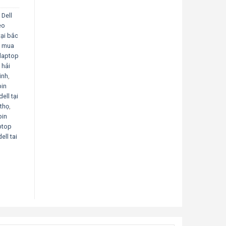
 Dell
eo
tại bắc
,
mua
laptop
 hải
inh
,
in
ell tại
 thọ
,
pin
ptop
ell tai