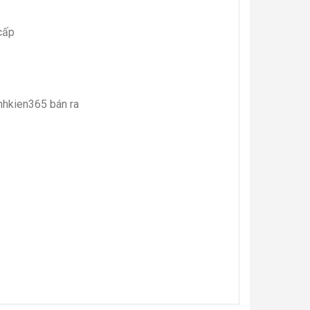
cấp
inhkien365 bán ra