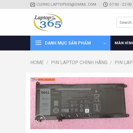
Skip
CUONG.LAPTOP365@GMAIL.COM
07:00 - 22:00
to
content
Search
for:
DANH MỤC SẢN PHẨM
MÀN HÌN
HOME
/
PIN LAPTOP CHÍNH HÃNG
/
PIN LA