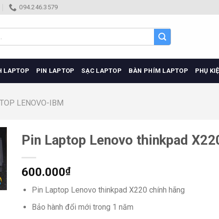
094.246.3579
H LAPTOP
PIN LAPTOP
SẠC LAPTOP
BÀN PHÍM LAPTOP
PHỤ KI
PTOP LENOVO-IBM
Pin Laptop Lenovo thinkpad X22
600.000
₫
Pin Laptop Lenovo thinkpad X220 chính hãng
Bảo hành đổi mới trong 1 năm