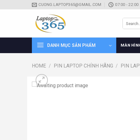
Skip
CUONG.LAPTOP365@GMAIL.COM
07:00 - 22:00
to
content
Search
for:
DANH MỤC SẢN PHẨM
MÀN HÌN
HOME
/
PIN LAPTOP CHÍNH HÃNG
/
PIN LA