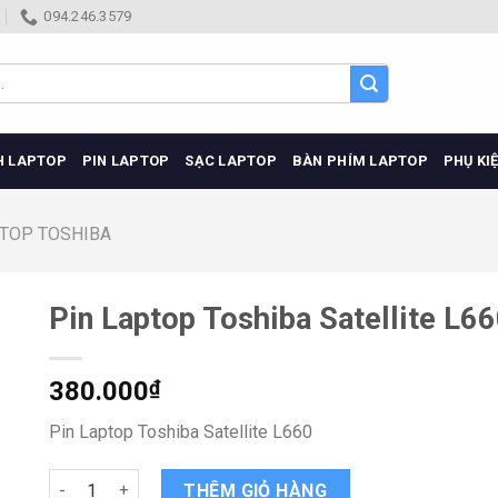
094.246.3579
H LAPTOP
PIN LAPTOP
SẠC LAPTOP
BÀN PHÍM LAPTOP
PHỤ KI
PTOP TOSHIBA
Pin Laptop Toshiba Satellite L6
380.000
₫
Pin Laptop Toshiba Satellite L660
Pin Laptop Toshiba Satellite L660 quantity
THÊM GIỎ HÀNG