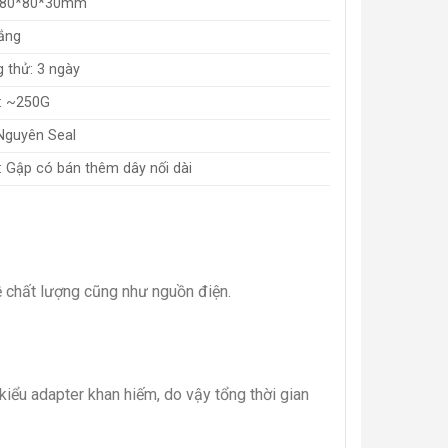
: 80*80*30mm
ắng
 thử: 3 ngày
g: ~250G
 Nguyên Seal
 Gập có bán thêm dây nối dài
ề chất lượng cũng như nguồn điện.
 kiểu adapter khan hiếm, do vậy tổng thời gian