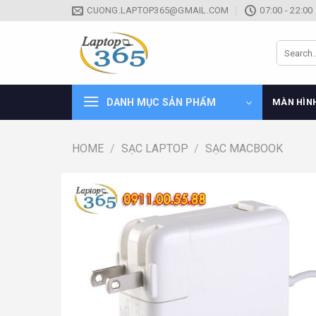
Skip
CUONG.LAPTOP365@GMAIL.COM
07:00 - 22:00
to
content
Search
for:
DANH MỤC SẢN PHẨM
MÀN HÌN
HOME
/
SẠC LAPTOP
/
SẠC MACBOOK