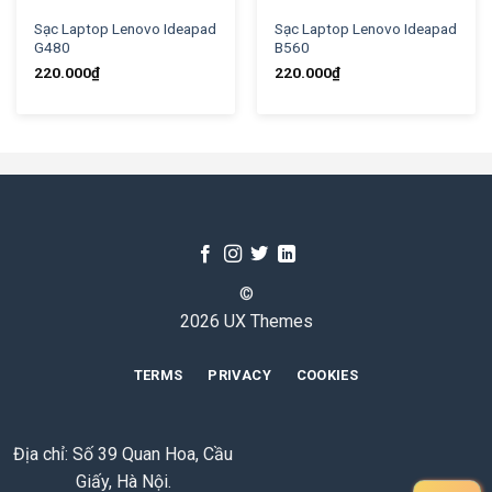
Sạc Laptop Lenovo Ideapad
Sạc Laptop Lenovo Ideapad
G480
B560
220.000
₫
220.000
₫
©
2026 UX Themes
TERMS
PRIVACY
COOKIES
Địa chỉ: Số 39 Quan Hoa, Cầu
Giấy, Hà Nội.