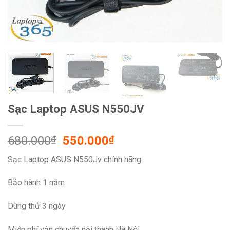
Sạc Laptop ASUS N550JV
Original
Current
680.000
₫
550.000
₫
price
price
Sạc Laptop ASUS N550Jv chính hãng
was:
is:
680.000₫.
550.000₫.
Bảo hành 1 năm
Dùng thử 3 ngày
Miễn phí vận chuyển nội thành Hà Nội