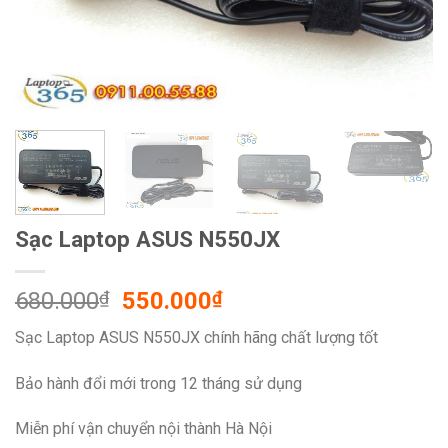
Sạc Laptop ASUS N550JX
Original
Current
680.000
₫
550.000
₫
price
price
Sạc Laptop ASUS N550JX chính hãng chất lượng tốt
was:
is:
680.000₫.
550.000₫.
Bảo hành đổi mới trong 12 tháng sử dụng
Miễn phí vận chuyển nội thành Hà Nội