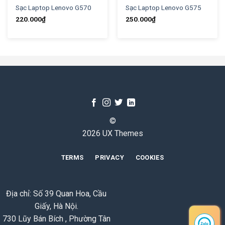
Sạc Laptop Lenovo G570
Sạc Laptop Lenovo G575
220.000
₫
250.000
₫
©
2026 UX Themes
TERMS
PRIVACY
COOKIES
Địa chỉ: Số 39 Quan Hoa, Cầu
Giấy, Hà Nội.
730 Lũy Bán Bích , Phường Tân