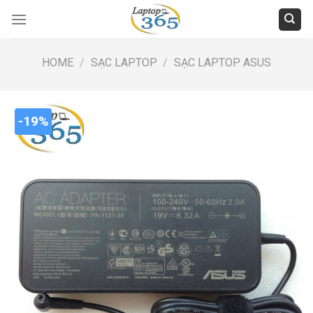
Skip
to
content
HOME
/
SẠC LAPTOP
/
SẠC LAPTOP ASUS
-19%